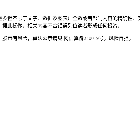
罗但不限于文字、数据及图表）全数或者部门内容的精确性、实
，据此操做，相关内容不合错误列位读者形成任何投资，
有风险，算法公示请见 网信算备240019号。风险自担。