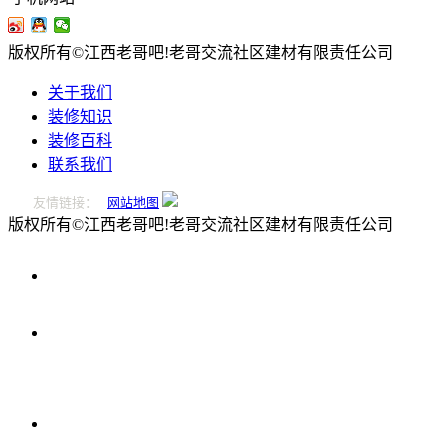
版权所有©江西老哥吧!老哥交流社区建材有限责任公司
关于我们
装修知识
装修百科
联系我们
友情链接：
网站地图
版权所有©江西老哥吧!老哥交流社区建材有限责任公司
0796-
2221166
在
线
留
言