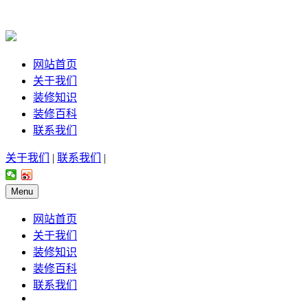
网站首页
关于我们
装修知识
装修百科
联系我们
关于我们
|
联系我们
|
Menu
网站首页
关于我们
装修知识
装修百科
联系我们