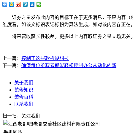
证券之星发布此内容的目标正在于更多消息，不应内容（包
维度看，如该文标识表记标帜为算法生成，如对该内容存正在
将来营收获长性较差。更多以上内容取证券之星立场无关。股市
上一篇：
控制了这些软拆设想技
下一篇：
确保每位参取者都能轻松控制办公从动化的新
关于我们
装修知识
装修百科
联系我们
扫一扫，关注我们
手机网站