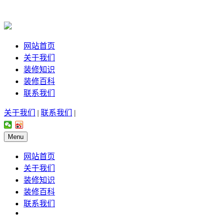
网站首页
关于我们
装修知识
装修百科
联系我们
关于我们
|
联系我们
|
Menu
网站首页
关于我们
装修知识
装修百科
联系我们