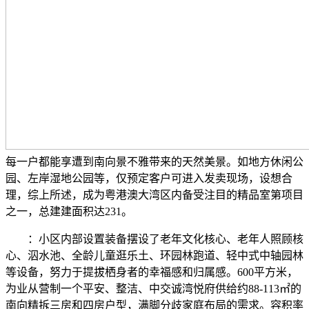
每一户都能享遭到南向景不雅带来的天然美景。如地方休闲公
园、左岸湿地公园等，仅预定客户可进入发卖现场，设想合
理，综上所述，成为粤港澳大湾区内备受注目的精品室第项目
之一，总建建面积达231。
：小区内部设置装备摆设了老年文化核心、老年人照顾核
心、泅水池、全龄儿童逛乐土、环园林跑道、轻中式中轴园林
等设备，努力于提拔栖身者的幸福感和归属感。600平方米，
为业从营制一个平安、整洁、中交诚湾悦府供给约88-113㎡的
南向精拆三房和四房户型，满脚分歧家庭布局的需求。容积率