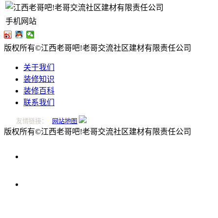
手机网站
版权所有©江西老哥吧!老哥交流社区建材有限责任公司
关于我们
装修知识
装修百科
联系我们
友情链接：
网站地图
版权所有©江西老哥吧!老哥交流社区建材有限责任公司
0796-
2221166
在
线
留