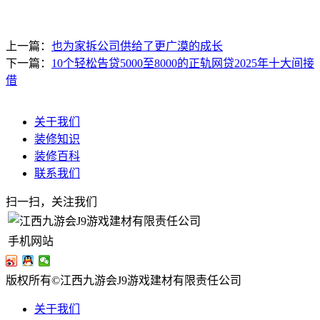
上一篇：
也为家拆公司供给了更广漠的成长
下一篇：
10个轻松告贷5000至8000的正轨网贷2025年十大间接
借
关于我们
装修知识
装修百科
联系我们
扫一扫，关注我们
手机网站
版权所有©江西九游会J9游戏建材有限责任公司
关于我们