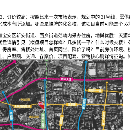
、订价较高：按照比来一次市场表示，规划中的 21号线，需供
房成本有所添加。哪些是挂牌的化名校，该项目当前可能是个 双
宝安区新安街道、西乡街道范畴内采办住房，地舆优胜：天源华
楼盘详情引见（楼盘项目怎样样？几多钱一平？什么时候交楼？
、得房率、售楼处地址、首页网坐、降价了吗？目前房价环境、
、户型图、交通、存案价、项目配套、营销核心腌详情征询。物业