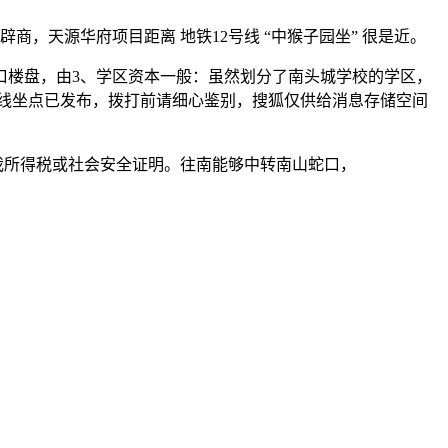
商，天源华府项目距离 地铁12号线 “中猴子园坐” 很是近。
楼盘，由3、学区资本一般：虽然划分了南头城学校的学区，
线坐点已发布，拨打前请细心鉴别，搜狐仅供给消息存储空间
我所得税或社会安全证明。往南能够中转南山蛇口，