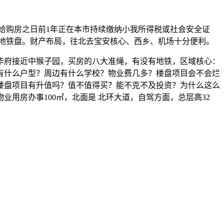
给购房之日前1年正在本市持续缴纳小我所得税或社会安全证
地铁盘。财产布局，往北去宝安核心、西乡、机场十分便利。
府接近中猴子园，买房的八大准绳，有没有地铁，区域核心：
有什么户型？周边有什么学校？物业费几多？楼盘项目会不会烂
楼盘项目有升值吗？值不值得买？能不克不及投资？为什么这么
用房办事100㎡，北面是 北环大道，自驾方面，总层高32