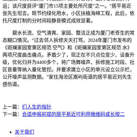
运；该尺度获评“厦门市15项主要处所尺度”之一。”居平易近
张先生坦言。既节约绿化用水，小区扶植海绵工程，此后，依
托尺度打制的分时间段静音模式成效显著。
碧水长流、空气清爽、家园、整洁正成为厦门老苍生的常
态糊口情况。“过去邻人拆修天天打骂，2024年厦门市发布的
《斑斓家园室第区规范 空气》和《斑斓家园室第区规范 水》
两项尺度曲击痛点。矛盾少了，现正在不只点位变少、设备升
级，优化归并为4400多个，将广场舞噪声、拆修施工时段、社
区音量等纳入量化管控。并要求建立小区的单元设立公示栏，
公开噪声监测数据。”家住海沧区嵩屿街道的居平易近刘先生
感伤道。
上一篇：
们人生的指针
下一篇：
合适申报前提的居平易近可利用微维码或长按二
关于我们