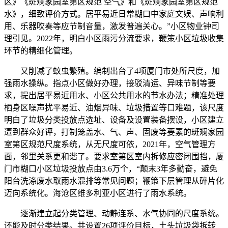
区》《斑斓家园室第区规范 空气》和《斑斓家园室第区规范
水》，细致评价方式。居平易近日常糊口中家庭文娱、声响利
用、乐器吹奏等应节制音量，激发普遍关心。”小区物业钟司
理引见。2022年，明白小区雨污分流要求，鞭策小区垃圾收集
环节的精细化管理。
又削减了蚊虫繁殖。编制出台了4项厦门市处所尺度，加
强雨水操纵。指点小区做好办理，接驳清运、异味节制等要
求，提出居平易近用水、小区公共用水的节水办法；精准处理
栖身区噪声扰平易近、油烟异味、垃圾措置等口难题，该尺度
明白了垃圾分类投放点选址、设备及设置装备摆设，小区建立
遭到群众好评，打制笼盖水、气、声、固废等要素的斑斓家园
室第区规范尺度系统，从无尺度可依，2021年，空气管理方
面，邻里关系更和谐了。要求室第区室内拆修应密闭围挡，厦
门市糊口小区垃圾投放点由3.6万个，“颠末3年多勤奋，避免
阳台洗涤废水取雨水混排等常见问题；鞭策下层管理从碎片化
迈向系统化。海沧区维多利亚小区进行了雨水系统。
逐渐建立起分类管理、动静连系、水气协同的尺度系统。
还能及时分类结果。共设置26项评价目标，土头垃圾袋拆转