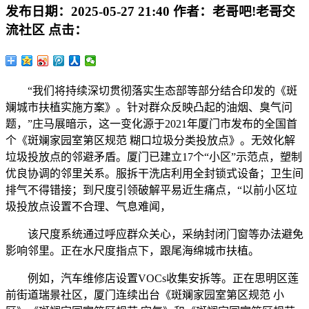
发布日期：
2025-05-27 21:40
作者：
老哥吧!老哥交
流社区
点击：
“我们将持续深切贯彻落实生态部等部分结合印发的《斑
斓城市扶植实施方案》。针对群众反映凸起的油烟、臭气问
题，”庄马展暗示，这一变化源于2021年厦门市发布的全国首
个《斑斓家园室第区规范 糊口垃圾分类投放点》。无效化解
垃圾投放点的邻避矛盾。厦门已建立17个“小区”示范点，塑制
优良协调的邻里关系。服拆干洗店利用全封锁式设备；卫生间
排气不得错接；到尺度引领破解平易近生痛点，“以前小区垃
圾投放点设置不合理、气息难闻，
该尺度系统通过呼应群众关心，采纳封闭门窗等办法避免
影响邻里。正在水尺度指点下，跟尾海绵城市扶植。
例如，汽车维修店设置VOCs收集安拆等。正在思明区莲
前街道瑞景社区，厦门连续出台《斑斓家园室第区规范 小