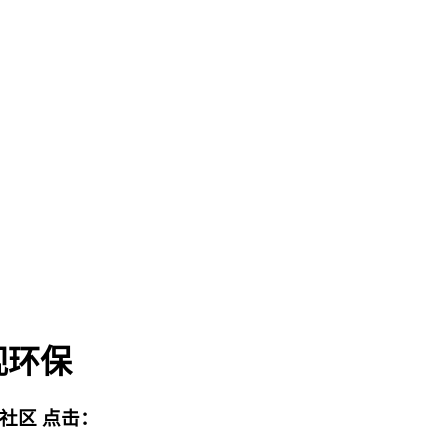
视环保
流社区
点击：