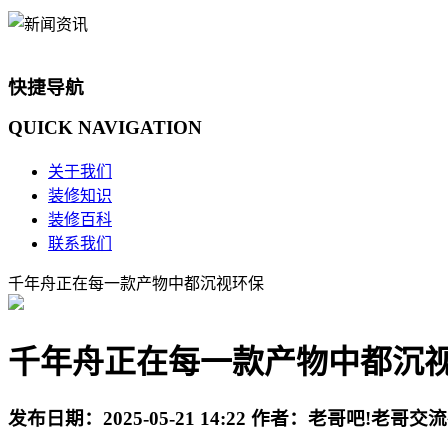
快捷导航
QUICK
NAVIGATION
关于我们
装修知识
装修百科
联系我们
千年舟正在每一款产物中都沉视环保
千年舟正在每一款产物中都沉
发布日期：
2025-05-21 14:22
作者：
老哥吧!老哥交