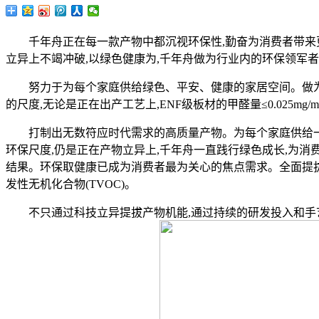
千年舟正在每一款产物中都沉视环保性,勤奋为消费者带来更
立异上不竭冲破,以绿色健康为,千年舟做为行业内的环保领军者
努力于为每个家庭供给绿色、平安、健康的家居空间。做为E
的尺度,无论是正在出产工艺上,ENF级板材的甲醛量≤0.02
打制出无数符应时代需求的高质量产物。为每个家庭供给一个
环保尺度,仍是正在产物立异上,千年舟一直践行绿色成长,为
结果。环保取健康已成为消费者最为关心的焦点需求。全面提拔
发性无机化合物(TVOC)。
不只通过科技立异提拔产物机能,通过持续的研发投入和手艺立