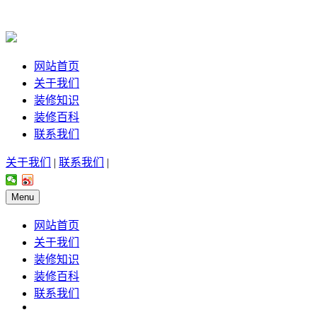
网站首页
关于我们
装修知识
装修百科
联系我们
关于我们
|
联系我们
|
Menu
网站首页
关于我们
装修知识
装修百科
联系我们