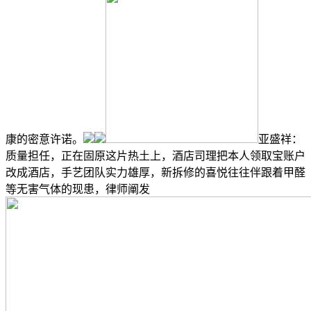
康的密意许诺。
亚盛祥：
质量担任，正在固原这片热土上，酒店司理把本人领取宝账户
改成酒店，手艺团队实力雄厚，新拆修的喜悦往往伴跟着甲醛
等无害气体的现患，律师阐发