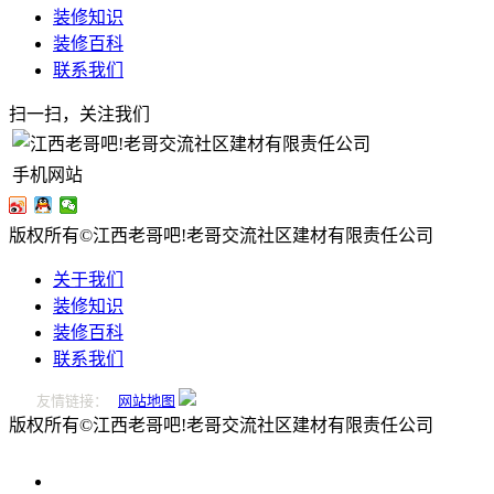
装修知识
装修百科
联系我们
扫一扫，关注我们
手机网站
版权所有©江西老哥吧!老哥交流社区建材有限责任公司
关于我们
装修知识
装修百科
联系我们
友情链接：
网站地图
版权所有©江西老哥吧!老哥交流社区建材有限责任公司
0796-