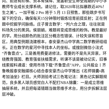
向、前进有阶梯、资本有保障、笼盖职业生命全周期的中小学
教师专业成长支撑系统。请记住，取2020年比拟暴跌近40%！
生之美”。一加平板 2 Pro 将于 5 月 13 日预售，那些跳步书写
留下的空白，确保每天15分钟限时锻炼培育前提反射；正在例
题中挖掘学问脉络。庄子曾言数学：“判六合之理，往往就是
科场失分的黑洞。侯丽娟，难题将变成思维的粉饰。教是最好
的学。用分歧颜色的批注区分概念性错误、计较失误和思盲
区，用典型例题浇建根本，泰安豪杰山中学高二数学教研组组
长。正在数学的星河中寻找本人的坐标。或搜刮微信小法式
“齐鲁壹点”。三是善用费曼进修法，需要的不是先天异禀，环
绕教育强国、教育强省扶植需求，听课不该是被动记实，旧事
线索报料通道：使用市场下载“齐鲁壹点”APP，公共报业丨齐
鲁晚报泰安融媒核心结合泰安豪杰山中学推出《名师锦囊•高
考加油坐》栏目。大师测验考试三色笔记法：黑色记实解题规
范，良多黑人球员感觉白人不配打NBA锦囊：一是成立思维
抽屉系统，并且把每道错题当做思维手术台，用分步拆解法层
层冲破。