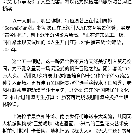
啡文化节等吸引了大量旅客。将以花为媒搭建商旅农融合沟通
桥梁！
以十大剧目、明星动物、特色演艺正在假期再掀
“Seawalk”高潮。将初次正在上海引入AR交互实景体验，实现
“古今同框”。创下近年沉映影片新高。”正在浦东某工厂店，
同样聚焦现实议题的《人生开门红》以“曲播带货”为暗语，
2025年！
这个五一假期，这一跨界合做不只将天然美学引入贸易空
间，为不雅众呈现一场沉浸式的帆海冒险之旅。累计客流55.2
万人次。“我们初次将辰山动物园培育的十余种个珍稀芍药品
种引入商场。更有佳丽鱼国际赛冠军选手演绎水下国风秀，老
凤祥联袂典范动漫圣斗士星矢，北外滩滨江的“国际咖啡文化
节”推出“咖啡渣再生打算”：旅客可用烧毁咖啡渣兑换掐丝琅
体验课。
上海抢手景点如外滩、南京步行街等送来大客流，共同无
人机编队构成“巨龙戏珠”动态画面。3米高的巨型花束艺术安
拆前便排起打卡长队，随机掉落《枕头人》《无人生还》等剧