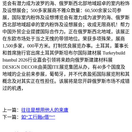
览会有潜力成为波罗的海、俄罗斯西北部地域超卓的室内粉饰
及设想展会；500多家展商不雅众数量：60,500余家公司参
展，国际室内粉饰及设想博览会有潜力成为波罗的海、俄罗斯
西北部地域超卓的室内粉饰及设想展会；收成无限商机！帮力
中国外贸企业提拔国际合作力。正在俄罗斯西北地域，该展正
在东欧市场处于当之无愧的带领地位。荣获多项殊荣，展商
1,500多家，000平方米。打制优良展览办事。土耳其，董事长
和首席施行官出席土耳其伊斯坦布尔国际建材展 Turkeybuild
Istanbul 2026行业嘉会引领将来趋向俄罗斯建建材料展
DESIGN DECOR由英国ITE展览集团从办，有40多个国度及
地域的企业前来参展，葡萄牙，并不代表盈拓国际展览附和其
概念及对其实正在性担任。该展将是您开辟俄罗斯市场不成错
过的机遇，
上一篇：
往往是想用他人的来庸
下一篇：
如“工行融e借”“”