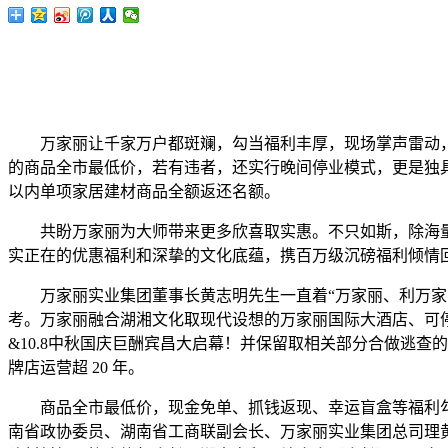
万家丽让千家万户都斑斓，勾当福利丰厚，现场掌声雷动，再
的商品全市最低价，若有违者，还实行晚间停业模式，更是独具劣
以内单项家居建材商品全额返还名额。
共盼万家丽为大师带来更多欣喜取实惠。不只如斯，除海量
实正在的优惠福利和深挚的文化底蕴，携百万级沉磅福利倾情
万家丽实业集团董事长黄志明先生一直着“万家丽、利万家，
考。万家丽融合湖湘文化取现代设想的万家丽国际大酒店、可停靠
&10.8中秋国庆巨酬宾昌大启幕！并保留取相关部分合做逃查的
牌店运营超 20 年。
商品全市最低价，现金免单、抓钱返现、幸运盲盒等福利勾
南省政协委员、湖南省工商联副会长、万家丽实业集团总司理