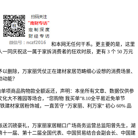
和本网无任何干系。更主要的是，这里
庆祝这一属于家拆消费者的狂欢时辰，更有 3 个 50 万元
以删除，万家丽凭仗正在建材家居范畴细心设想的消费场景、
劲动能？
内单项商品购物款全额返还，声明：本坐所有文章、数据仅供参
大不雅园等场合，“您购物 我买单”8.10全平易近免单节
材家居粉饰城，一直苦守 “万家丽、利万家” 初心 60% 品
送沉磅豪礼，万家丽家居糊口广场商务运营总监阳曾先生，湖
第十一届、第十二届全国代表、中国贸易结合会副会长、中国建