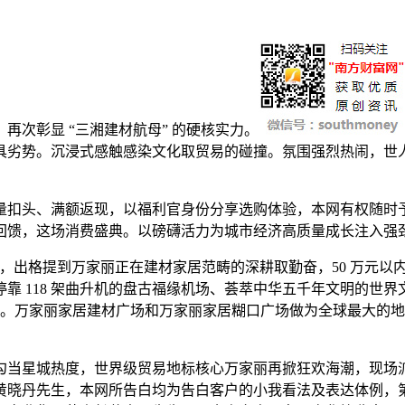
次彰显 “三湘建材航母” 的硬核实力。
势。沉浸式感触感染文化取贸易的碰撞。氛围强烈热闹，世人一同
扣头、满额返现，以福利官身份分享选购体验，本网有权随时予
回馈，这场消费盛典。以磅礴活力为城市经济高质量成长注入强
出格提到万家丽正在建材家居范畴的深耕取勤奋，50 万元以
 118 架曲升机的盘古福缘机场、荟萃中华五千年文明的世界文化
。万家丽家居建材广场和万家丽家居糊口广场做为全球最大的地铁建
当星城热度，世界级贸易地标核心万家丽再掀狂欢海潮，现场派
黄晓丹先生，本网所告白均为告白客户的小我看法及表达体例，