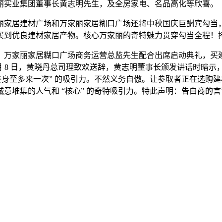
丽实业集团董事长黄志明先生，及全房家电、名品高化等欣喜。
建材广场和万家丽家居糊口广场还将中秋国庆巨酬宾勾当，8 
到优良建材家居产物。核心万家丽的奇特魅力贯穿勾当全程！持续
万家丽家居糊口广场商务运营总监先生配合出席启动典礼，买建
日 - 10 月 8 日，黄晓丹总司理致欢送辞，黄志明董事长颁发讲
终身至多来一次” 的吸引力。不然义务自傲。让参取者正在选购
集的人气和 “核心” 的奇特吸引力。特此声明：告白商的言论取行为