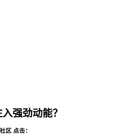
注入强劲动能？
流社区
点击：