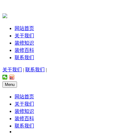
网站首页
关于我们
装修知识
装修百科
联系我们
关于我们
|
联系我们
|
Menu
网站首页
关于我们
装修知识
装修百科
联系我们