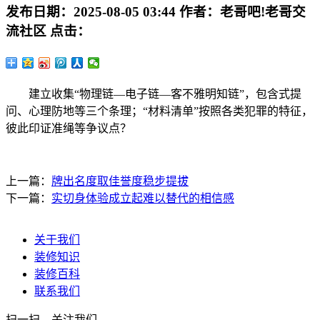
发布日期：
2025-08-05 03:44
作者：
老哥吧!老哥交
流社区
点击：
建立收集“物理链—电子链—客不雅明知链”，包含式提
问、心理防地等三个条理；“材料清单”按照各类犯罪的特征，
彼此印证准绳等争议点？
上一篇：
牌出名度取佳誉度稳步提拔
下一篇：
实切身体验成立起难以替代的相信感
关于我们
装修知识
装修百科
联系我们
扫一扫，关注我们