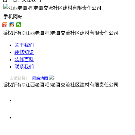
手机网站
版权所有©江西老哥吧!老哥交流社区建材有限责任公司
关于我们
装修知识
装修百科
联系我们
友情链接：
网站地图
版权所有©江西老哥吧!老哥交流社区建材有限责任公司
0796-
2221166
在
线
留