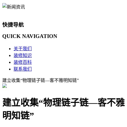
快捷导航
QUICK
NAVIGATION
关于我们
装修知识
装修百科
联系我们
建立收集“物理链子链—客不雅明知链”
建立收集“物理链子链—客不雅
明知链”