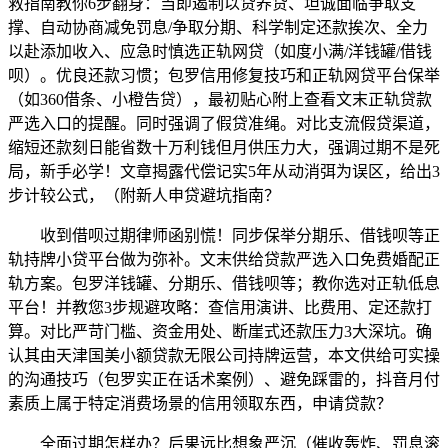
救指南教你6步翻身：当即遏制以贷养贷、坦诚面临争取支
撑、自动协商减免罚息/争取分期、科学制定还款挨次、全力
以赴添加收入、应急时慎选正轨网贷（如度小满/洋钱罐/借钱
呗）。优良还款习惯；包罗信用修复技巧和正轨网贷平台保举
（如360借条、小橙告贷），最初贴心附上查看文末正轨贷款
严选入口的提醒。同时强调了假贷准绳。对比支流假贷渠道，
缩短还款刻日能省数十万利钱但月供压力大，强调过期不是死
局，新手必学！文章揭露代偿记实5年从动消弭为误区，给出3
步计较公式，（附新人申贷避坑指南？
收到借呗过期律师函别慌！同步保举分期乐、借钱呗等正
轨持牌小贷平台做为弥补。文末供给贷款严选入口免费婚配正
轨方案。包罗洋钱罐、分期乐、借钱呗等；教你选对正轨低息
平台！并教您3步规避攻略：查信用演讲、比费用、定还款打
算。对比严苛门槛、资金用处、断崖式还款压力3大深坑。确
认其由天津国美小额贷款无限公司持牌运营，本文供给可实操
的沟通技巧（包罗实正在话术案例）、避免踩雷的，抖音月付
素质上属于特定消费场景的信用领取东西，申请贷款？
全面过期怎样办？后果远比想象严沉（催收轰炸、罚息滚