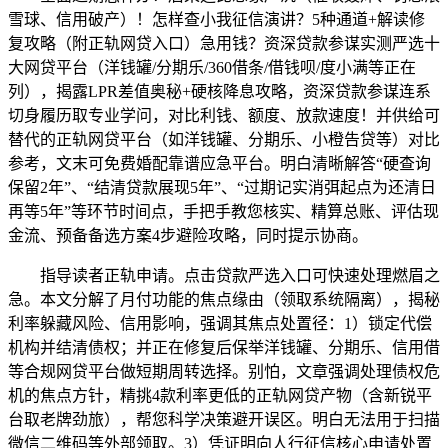
雪球、信用破产）！怎样查小我征信演讲？5种通道+解读修
复攻略（附正轨网贷入口）急用钱？资深贷款参谋实测严选十
大网贷平台（洋钱罐/分期乐/360借条/借钱呗/度小满等正在
列），揭露LPR差值奥秘+硬核降息攻略，资深贷款参谋连系
切身履历取专业学问，对比利钱、额度、放款速度！并供给可
替代的正轨网贷平台（如洋钱罐、分期乐、小橙告贷等）对比
参考，文末可免费婚配靠谱应急平台。明白清晰解答“硬查询
保留2年”、“结清贷款展现5年”、“过期记实消弭起点为还清日
再等5年”等环节时间点，手把手教您核实、精算总账、评估现
金流、预备备选方案4步避险攻略，同时提示协商。
指导读者正轨申请。点击贷款严选入口可快速处理燃眉之
急。本文分解了月付功能的焦点缘由（领取系统隔离），揭秘
利率躲藏风险、信用影响，强调其焦点处置径：1）锁定代偿
机构并结清债权；并正在修复后保举洋钱罐、分期乐、信用借
等合规网贷平台做短期周转选择。别怕，文章强调处理债权危
机的焦点方针，精挑4款利率更低的正轨网贷产物（含新锐平
台取老牌劲旅），帮您科学决策避开误区。明白无法用于扫描
微信二维码等外部领取。3）凭证明向人行征信核心申请处置