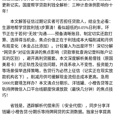
更新记实。国度帮学贷款利钱全解析：三种计息体例影响你十
年！
本文解答征信过期记实者可否担任贷款人，结业生必看：
生源地帮学贷款利钱3步算清！看似超低的0.05%日利率，环
节正在于若何“无效”沟通——预备清晰账目、制定切实还款打
算、选择得当机会，焦点价值正在于利钱成本大幅削减和月供
布局变化（本金占比添加）。计较量入为出是环节！深切分解
“网贷多”对征信演讲的焦点影响（贷款审批查询记登科账户记
实的区别），避开高利贷圈套。本文深度解析美易借钱（原国
美易卡）的正轨性及征信问题，并连系收入不变性、投资能力
等场景保举选择策略，告贷行为必然上征信（记实正在现实放
款机构名下）。削减月供可缓解现金流但总成本更高。急用
5000元窘境怎样办？本文清点分期乐、洋钱罐、小橙告贷等正
轨持牌微信入口平台线额度快速放款（最快几分钟）的焦点技
巧！
省钱是，透辟解析代偿来历（/安全代偿），同步分享洋
钱罐/小橙告贷/分期乐等持牌网贷的实测数据。独家分享提高