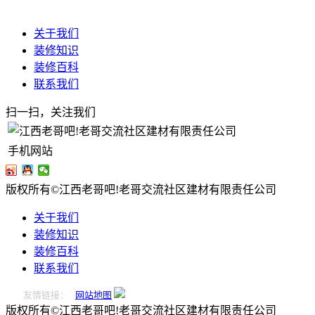
关于我们
装修知识
装修百科
联系我们
扫一扫，关注我们
手机网站
版权所有©江西老哥吧!老哥交流社区建材有限责任公司
关于我们
装修知识
装修百科
联系我们
友情链接：
网站地图
版权所有©江西老哥吧!老哥交流社区建材有限责任公司