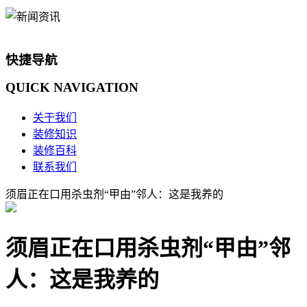
快捷导航
QUICK
NAVIGATION
关于我们
装修知识
装修百科
联系我们
须眉正在口用杀虫剂“甲由”邻人：这是我养的
须眉正在口用杀虫剂“甲由”邻
人：这是我养的