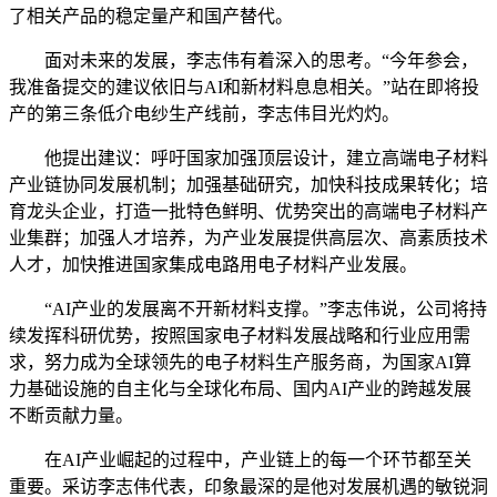
了相关产品的稳定量产和国产替代。
面对未来的发展，李志伟有着深入的思考。“今年参会，
我准备提交的建议依旧与AI和新材料息息相关。”站在即将投
产的第三条低介电纱生产线前，李志伟目光灼灼。
他提出建议：呼吁国家加强顶层设计，建立高端电子材料
产业链协同发展机制；加强基础研究，加快科技成果转化；培
育龙头企业，打造一批特色鲜明、优势突出的高端电子材料产
业集群；加强人才培养，为产业发展提供高层次、高素质技术
人才，加快推进国家集成电路用电子材料产业发展。
“AI产业的发展离不开新材料支撑。”李志伟说，公司将持
续发挥科研优势，按照国家电子材料发展战略和行业应用需
求，努力成为全球领先的电子材料生产服务商，为国家AI算
力基础设施的自主化与全球化布局、国内AI产业的跨越发展
不断贡献力量。
在AI产业崛起的过程中，产业链上的每一个环节都至关
重要。采访李志伟代表，印象最深的是他对发展机遇的敏锐洞