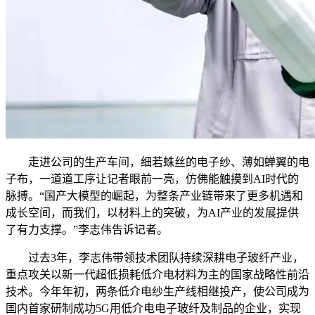
走进公司的生产车间，细若蛛丝的电子纱、薄如蝉翼的电
子布，一道道工序让记者眼前一亮，仿佛能触摸到AI时代的
脉搏。“国产大模型的崛起，为整条产业链带来了更多机遇和
成长空间，而我们，以材料上的突破，为AI产业的发展提供
了有力支撑。”李志伟告诉记者。
过去3年，李志伟带领技术团队持续深耕电子玻纤产业，
重点攻关以新一代超低损耗低介电材料为主的国家战略性前沿
技术。今年年初，两条低介电纱生产线相继投产，使公司成为
国内首家研制成功5G用低介电电子玻纤及制品的企业，实现