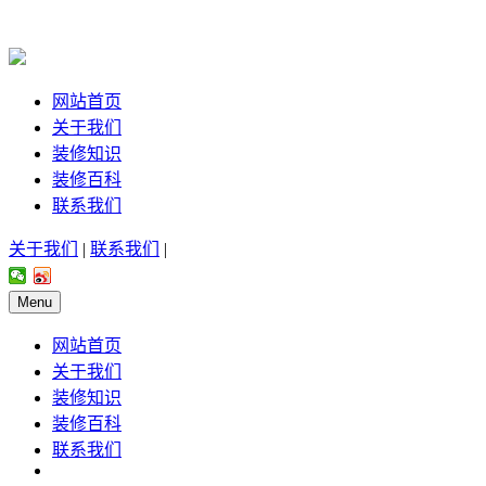
网站首页
关于我们
装修知识
装修百科
联系我们
关于我们
|
联系我们
|
Menu
网站首页
关于我们
装修知识
装修百科
联系我们