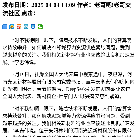
发布日期：
2025-04-03 18:09
作者：
老哥吧!老哥交
流社区
点击：
“时不我待啊！眼下，随着技术不断发展，人们的智算需
求持续攀升，如何解决AI领域算力资源供应紧张问题，受到
越来越多的关注。我们相关新材料行业也应该趁此良机加速发
展。”李志伟说。
2月19日，驻豫全国人大代表集中视察途中，夜已深，河
南光远新材料股份有限公司党委书记、董事长李志伟的房间内
灯光依旧明亮。春节假期后，DeepSeek引发的AI热潮让这位
全国人大代表、新材料企业“掌门人”既兴奋又感到紧迫。
“时不我待啊！眼下，随着技术不断发展，人们的智算需
求持续攀升，如何解决AI领域算力资源供应紧张问题，受到
越来越多的关注。我们相关新材料行业也应该趁此良机加速发
展。”李志伟说。位于安阳林州的河南光远新材料股份有限公