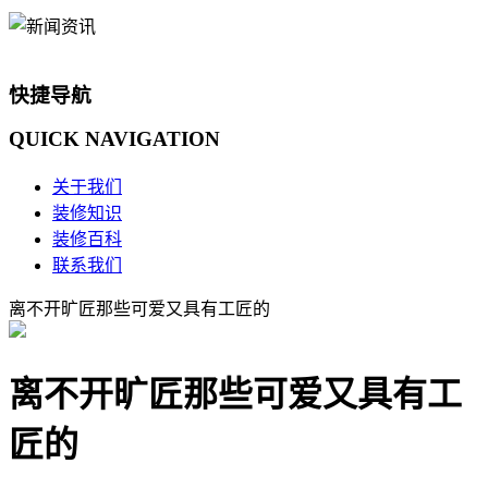
快捷导航
QUICK
NAVIGATION
关于我们
装修知识
装修百科
联系我们
离不开旷匠那些可爱又具有工匠的
离不开旷匠那些可爱又具有工
匠的