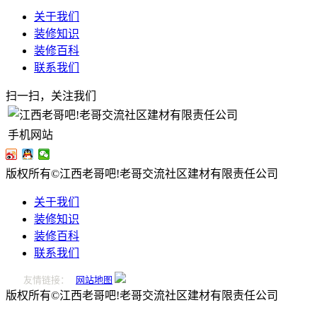
关于我们
装修知识
装修百科
联系我们
扫一扫，关注我们
手机网站
版权所有©江西老哥吧!老哥交流社区建材有限责任公司
关于我们
装修知识
装修百科
联系我们
友情链接：
网站地图
版权所有©江西老哥吧!老哥交流社区建材有限责任公司