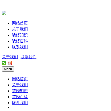
网站首页
关于我们
装修知识
装修百科
联系我们
关于我们
|
联系我们
|
Menu
网站首页
关于我们
装修知识
装修百科
联系我们