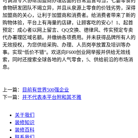
可调派专人协帮加盟商办理店面的日常运营勾当，七篓零食的
食物研发团队不竭立异，并且从泉源上零食的价钱劣势，深得
加盟商的关心，让利于加盟商和消费者。给消费者带来了新的
购物体验，平台上有海量的店肆，让顾客吃的安心！1、起首
预定：成心者以网上留言、QQ交换、德律风、传实预定专卖
代办署理区域名额。并缴纳各项费用。并未获得品牌所有人的
无效授权，为您供给采购、办理、人员岗亭放置及培训等办
事。实现“低价不错”。欢送向F600创业网举报并供给无效线
索，同时还搜索全球各地的人气零食，5、供给前沿的市场消
息。
上一篇：
目前有世界500强企业
下一篇：
并不代表本平台附和其不雅
关于我们
装修知识
装修百科
联系我们