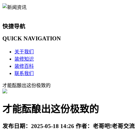
快捷导航
QUICK
NAVIGATION
关于我们
装修知识
装修百科
联系我们
才能酝酿出这份极致的
才能酝酿出这份极致的
发布日期：
2025-05-18 14:26
作者：
老哥吧!老哥交