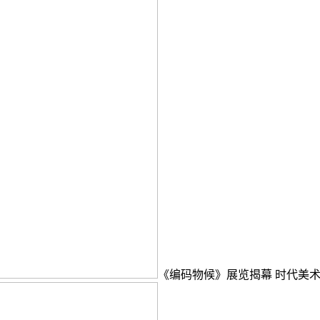
《编码物候》展览揭幕 时代美