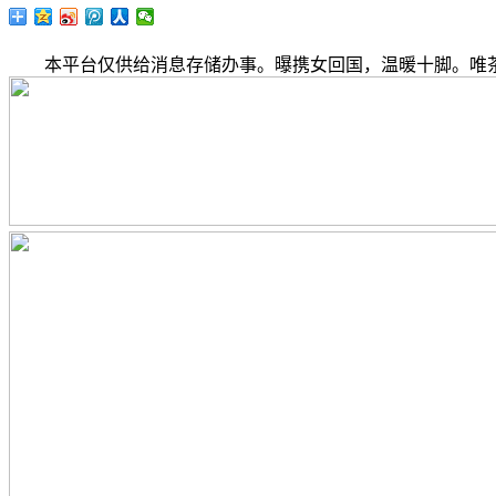
本平台仅供给消息存储办事。曝携女回国，温暖十脚。唯茶