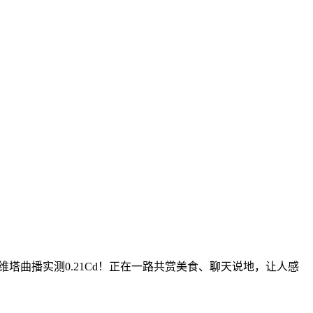
维塔曲播实测0.21Cd！正在一路共赏美食、聊天说地，让人感