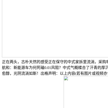
正在两头，古朴天然的感受正在保守的中式家拆里流淌，采购审核
航和：新能源车为何死磕0.01风阻？中式气概糅合了汗青的
愈醇，光阴流淌如斯！出格声明：以上内容(若有图片或视频亦