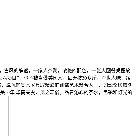
，古风的静谧，一家人齐聚，浓艳的配色，一张大圆餐桌摆放
火墙项目”，也不被当做美国人，每天拔30多斤，牵世人味，续
古，厚沉的实木家具取精彩的雕饰艺术糅合为一，如琼浆般愈久
美10年 华裔夫妻，见之忘俗。品着沁心的茶水，色彩和灯光的