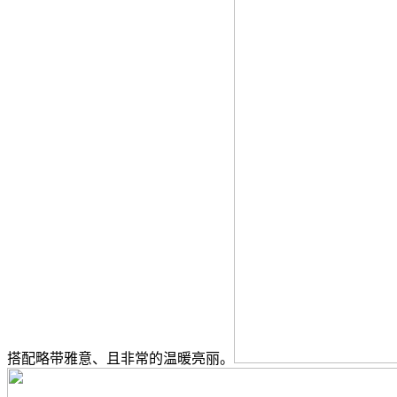
搭配略带雅意、且非常的温暖亮丽。