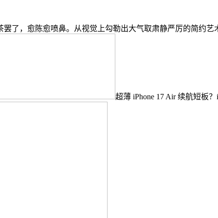
罢了，愈陈愈喷鼻。从视觉上勾勒出大气取肃静严厉的简约艺
超薄 iPhone 17 Air 续航短板？