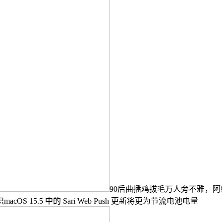
90后曲播鸡拔毛万人旁不雅，阿
5.5 中的 Sari Web Push 更新将更为节流电池电量