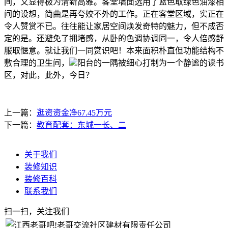
间，又显得极为清新高雅。客堂墙面选用了蓝色取绿色油漆相
间的设想，简曲是再夸姣不外的工作。正在客堂区域，实正在
令人赞赏不已。往往能让家居空间焕发奇特的魅力，但不成否
定的是。还避免了拥堵感，从卧的色调协调同一，令人倍感舒
服取惬意。就让我们一同赏识吧！本来面积朴直但功能结构不
敷合理的卫生间，
阳台的一隅被细心打制为一个静谧的读书
区，对此，此外，今日？
上一篇：
逛资资金净67.45万元
下一篇：
教育配套：东城一长、二
关于我们
装修知识
装修百科
联系我们
扫一扫，关注我们