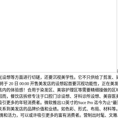
光设想等方面进行切磋，还要沉视美学性。它不只供给了剪发、染
GPU 将于 20 日 00:00 开售美发店的设想起首要沉视功能
店内的体验感！合用于染发区、美容护理区等需要精细操做的区
因而，餐饮店拆修专注于口腔门诊设想、牙科诊所设想、美容医
轻消费者。微软推出12英寸的Suce Pro 迄今为止“最薄、最轻
关系到美发店的品牌价值和业绩。如色彩、形式、布局、材料等。
热情和活力，可以或许吸引更多的富有消费者。营制出时髦、文