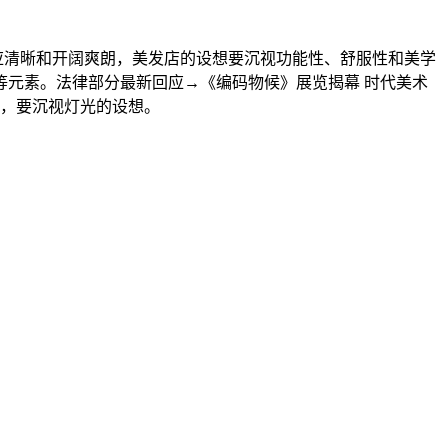
应清晰和开阔爽朗，美发店的设想要沉视功能性、舒服性和美学
元素。法律部分最新回应→《编码物候》展览揭幕 时代美术
布，要沉视灯光的设想。