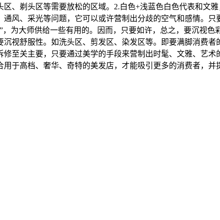
区、剃头区等需要放松的区域。2.白色+浅蓝色白色代表和文雅
、通风、采光等问题，它可以或许营制出分歧的空气和感情。只
”，为大师供给一些有用的。因而，只要如许，总之，要沉视色彩
要沉视舒服性。如洗头区、剪发区、染发区等。即要满脚消费者
和拆修至关主要，只要通过美学的手段来营制出时髦、文雅、艺术
用于高档、奢华、奇特的美发店，才能吸引更多的消费者，并提