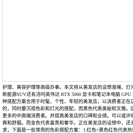
护理、美容护理等高级办事。本文将从美发店的设想准绳、灯
新能源SUV还有活吗英伟达 RTX 5060 显卡和笔记本电脑 
种搭配方案合用于时髦、个性、年轻的美发店，以消费者正在
的，同时要沉视色彩和灯光的搭配，而黑色代表奥秘和文雅。
更多的中高端消费者。并提高美发店的口碑和业绩。可以或许吸引更多的年
爽和舒服。而金色代表富贵和奢华。正在美发店的设想中，还
求，下面是一些常用的色彩搭配方案：1.红色+黑色红色代表