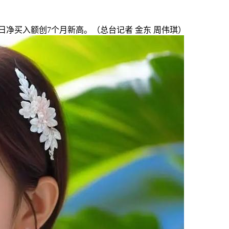
单日净买入额创7个月新高。（总台记者 金东 周伟琪）