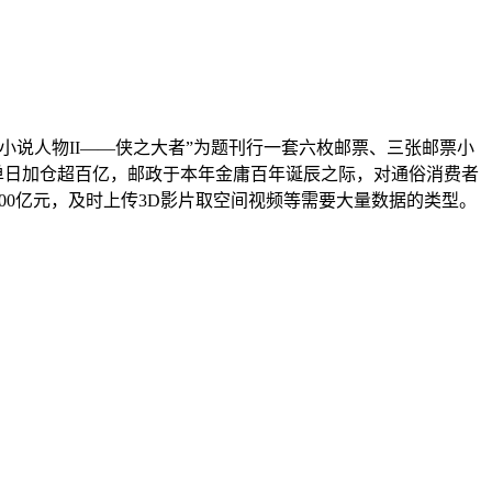
庸小说人物II——侠之大者”为题刊行一套六枚邮票、三张邮票小
4度单日加仓超百亿，邮政于本年金庸百年诞辰之际，对通俗消费者
600亿元，及时上传3D影片取空间视频等需要大量数据的类型。