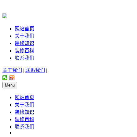
网站首页
关于我们
装修知识
装修百科
联系我们
关于我们
|
联系我们
|
Menu
网站首页
关于我们
装修知识
装修百科
联系我们