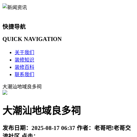
快捷导航
QUICK
NAVIGATION
关于我们
装修知识
装修百科
联系我们
大潮汕地域良多祠
大潮汕地域良多祠
发布日期：
2025-08-17 06:37
作者：
老哥吧!老哥交
流社区
点击：