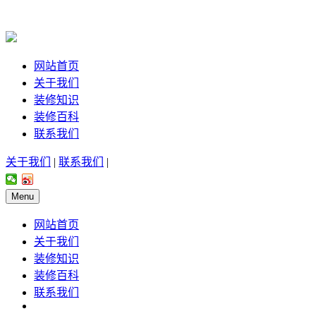
网站首页
关于我们
装修知识
装修百科
联系我们
关于我们
|
联系我们
|
Menu
网站首页
关于我们
装修知识
装修百科
联系我们