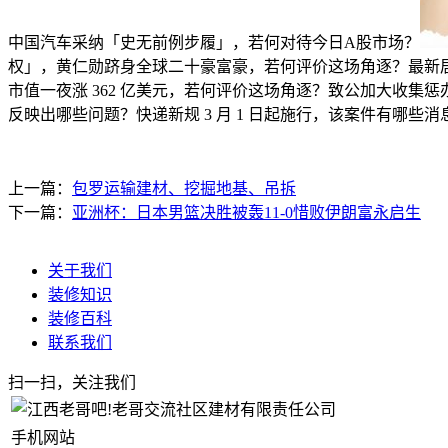
中国汽车采纳「史无前例步履」，若何对待今日A股市场？
权」，黄仁勋跻身全球二十豪富豪，若何评价这场角逐？最新
市值一夜涨 362 亿美元，若何评价这场角逐？致公加大收集
反映出哪些问题？快递新规 3 月 1 日起施行，该案件有哪些
上一篇：
包罗运输建材、挖掘地基、吊拆
下一篇：
亚洲杯：日本男篮决胜被轰11-0惜败伊朗富永启生
关于我们
装修知识
装修百科
联系我们
扫一扫，关注我们
手机网站