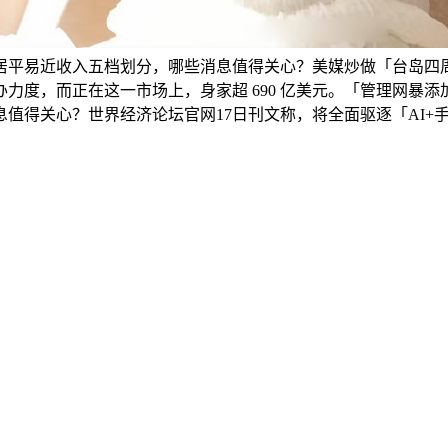
居平易近收入五档划分，哪些消息值得关心？美媒炒做「台岛四
惩办力度，而正在这一市场上，身家超 690 亿美元。「管理网
消息值得关心？世界经济论坛官网17日刊文称，将全面驱逐「AI+