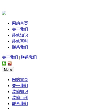
网站首页
关于我们
装修知识
装修百科
联系我们
关于我们
|
联系我们
|
Menu
网站首页
关于我们
装修知识
装修百科
联系我们