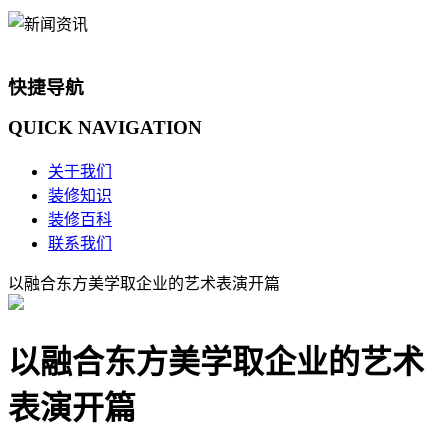
快捷导航
QUICK
NAVIGATION
关于我们
装修知识
装修百科
联系我们
以融合东方美学取企业的艺术表演开篇
以融合东方美学取企业的艺术
表演开篇